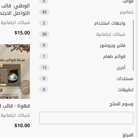
قوالب
0
الوطني- قالب 
تصاميم
التواصل الاجت
45
شبكات اجتماعية
واجهات استخدام
2
$15.00
شبكات اجتماعية
30
فلاير وبروشور
0
قوائم طعام
1
أخرى
12
مستندات
0
تطبيقات
0
وسوم المنتج
قهوة - قالب ل
شبكات اجتماعية
$10.00
المبلغ