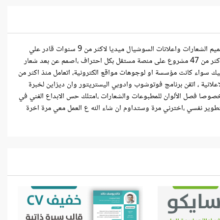
مرحبا اسمي الخير عمر ، مصمم جرافيك وتصميم اعلاني متخصص في تصميم الشعارات واعلانات السوشيال ميديا لاكثر من 9 سنوات قادر علي
تنقيذ اي عمل بكل سرعة واتقان وبساطة ، متمرس بفضل الله وقمت بعمل أكثر من 47 مشروع على منصة مستقل بكل احتراف ،اصمم عن بعد شعار
يك سواء كانت مؤسسة او لوجوهات مواقع الكترونية، اتعامل منذ اكثر من
لانية ، اتقن برنامج فوتوشوب وادوبي اليستريتور وان ديزاين لخبرة
اج وخصوصا فصل الألوان للمطبوعات والشعارات ،امتلك حس الابداع الفني في
لتطوير نفسي ،اخترني مرة وستداوم ان شاء الله ع العمل معي مرة اخرة