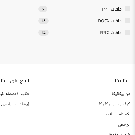
ملفات PPT
5
ملفات DOCX
13
ملفات PPTX
12
بيكاليكا
البيع على بيكال
عن بيكاليكا
طلب الانضمام للبا
كيف يعمل بيكاليكا
إرشادات البائعين
الأسئلة الشائعة
الرخص
ضمان حقوقك