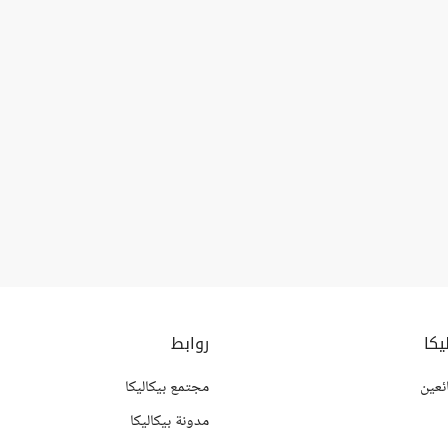
يكا
روابط
ئعين
مجتمع بيكاليكا
مدونة بيكاليكا