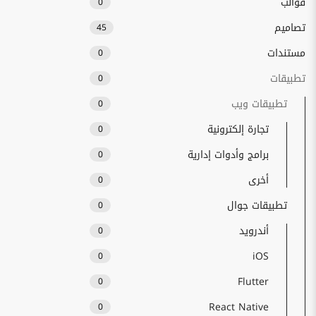
قوالب
0
تصاميم
45
مستندات
0
تطبيقات
0
تطبيقات ويب
0
تجارة إلكترونية
0
برامج وأدوات إدارية
0
أخرى
0
تطبيقات جوال
0
أندرويد
0
iOS
0
Flutter
0
React Native
0