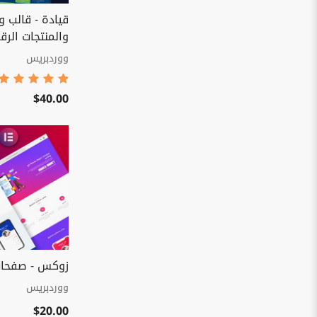
قيادة - قالب 
والمنتجات الرق
ووردبريس
$40.00
زوكس - صفحات
ووردبريس
$20.00