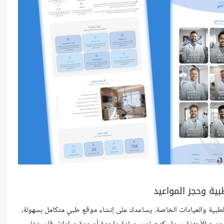
بية وحجز المواعيد
بية والعيادات الخاصة. يساعدك على إنشاء موقع طبي متكامل بسهولة،