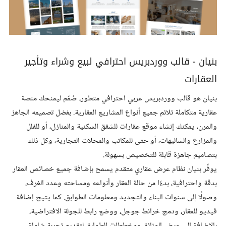
بنيان - قالب ووردبريس احترافي لبيع وشراء وتأجير
العقارات
بنيان هو قالب ووردبريس عربي احترافي متطور، صُمّم ليمنحك منصة
عقارية متكاملة تلائم جميع أنواع المشاريع العقارية. بفضل تصميمه الجاهز
والمرن، يمكنك إنشاء موقع عقارات للشقق السكنية والمنازل، أو للفلل
والمزارع والشاليهات، أو حتى للمكاتب والمحلات التجارية، وكل ذلك
بتصاميم جاهزة قابلة للتخصيص بسهولة.
يوفّر بنيان نظام عرض عقاري متقدم يسمح بإضافة جميع خصائص العقار
بدقة واحترافية، بدءًا من حالة العقار وأنواعه ومساحته وعدد الغرف،
وصولًا إلى سنوات البناء والتجديد ومعلومات الطوابق. كما يتيح إضافة
فيديو للعقار، ودمج خرائط جوجل، ووضع رابط للجولة الافتراضية،
بالإضافة إلى عرض الوثائق ومخططات الطوابق لتقديم تجربة شاملة