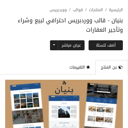
الرئيسية
المنتجات
قوالب
ووردبريس
بنيان - قالب ووردبريس احترافي لبيع وشراء
وتأجير العقارات
Toggle Dropdown
عرض مباشر
أضف للسلة
عن المنتج
التقييمات