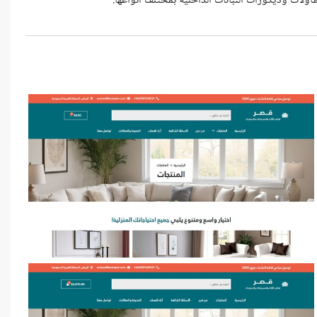
لات وديكورات النباتات الداخلية بمختلف أنواعها.