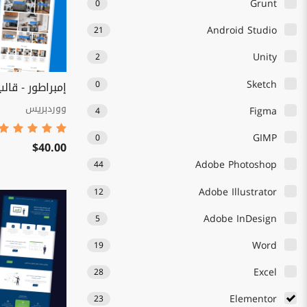
Grunt
0
Android Studio
21
Unity
2
Sketch
0
إمبراطور - قالب
ووردبريس
Figma
4
GIMP
0
$40.00
Adobe Photoshop
44
Adobe Illustrator
12
Adobe InDesign
5
Word
19
Excel
28
Elementor
23