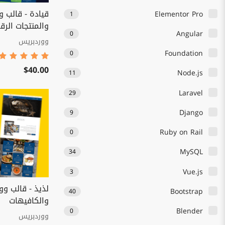
قيادة - قالب 
Elementor Pro
1
والمنتجات الرق
Angular
0
ووردبريس
Foundation
0
$40.00
Node.js
11
Laravel
29
Django
9
Ruby on Rail
0
MySQL
34
Vue.js
3
لذيذ - قالب و
Bootstrap
40
والكافيهات
Blender
0
ووردبريس