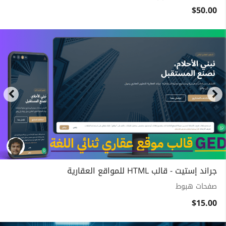
$50.00
جراند إستيت - قالب HTML للمواقع العقارية
صفحات هبوط
$15.00