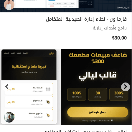
فارما ون - نظام إدارة الصيدلية المتكامل
برامج وأدوات إدارية
$30.00
ليالي - قالب ووردبريس احترافي للمطاعم