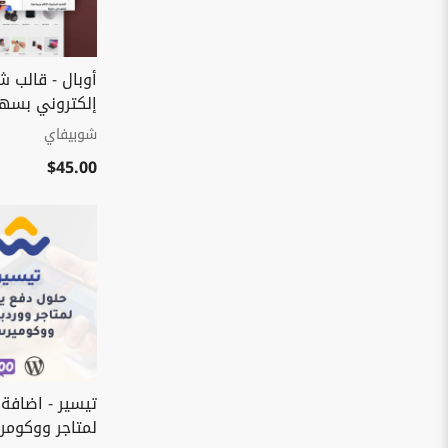
أوبال - قالب ش
إلكتروني بسه
شوبيفاي
$45.00
تيسير - اضافة 
لمتاجر ووكوم