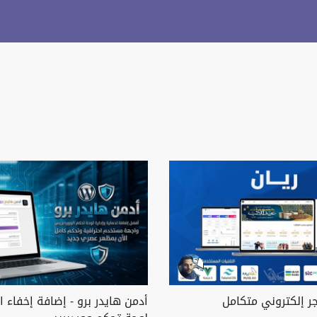
جر إلكتروني متكامل
أدمن هايدر برو - إضافة إخفاء ا