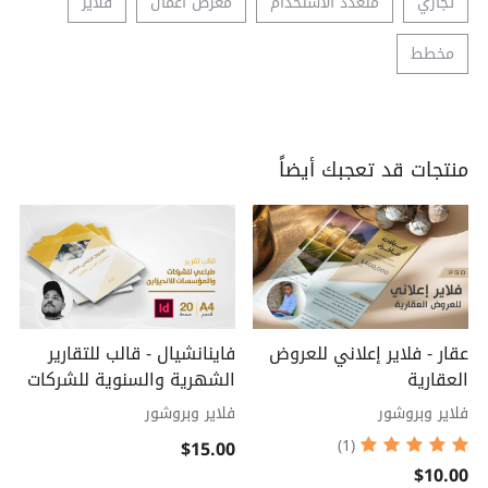
تجاري
متعدد الاستخدام
معرض أعمال
فلاير
مخطط
منتجات قد تعجبك أيضاً
عقار - فلاير إعلاني للعروض
فاينانشيال - قالب للتقارير
العقارية
الشهرية والسنوية للشركات
فلاير وبروشور
فلاير وبروشور
$15.00
(1)
$10.00