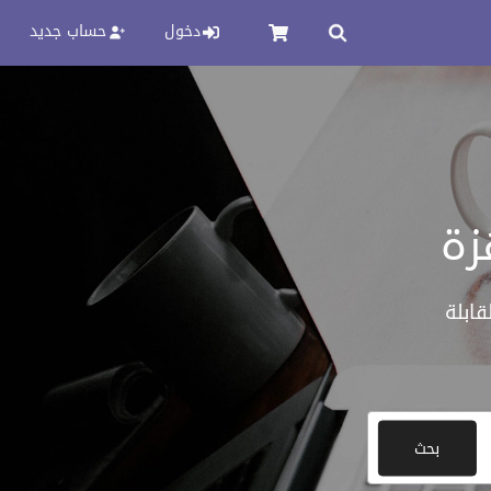
دخول
حساب جديد
زة
ابلة
بحث