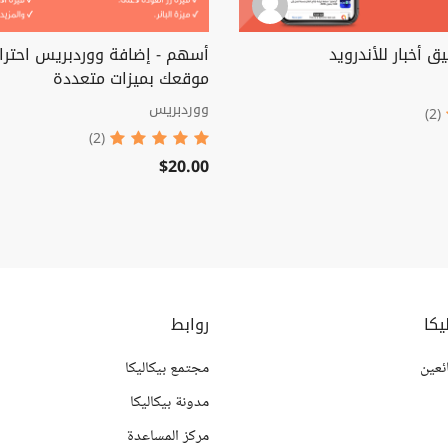
ق أخبار للأندرويد
أسهم - إضافة ووردبريس احترا
موقعك بميزات متعددة
ووردبريس
(2)
(2)
$20.00
يكا
روابط
ئعين
مجتمع بيكاليكا
مدونة بيكاليكا
مركز المساعدة