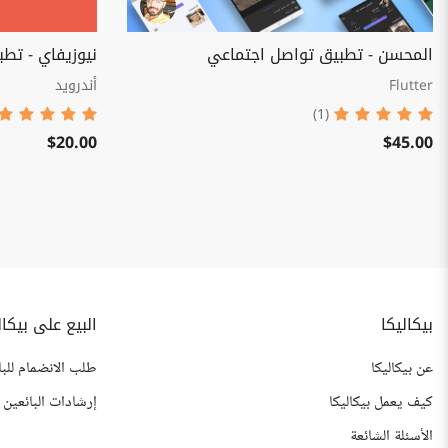
المحسن - تطبيق تواصل اجتماعي
نيوزيفاي - تطبي
Flutter
أندرويد
(1)
$20.00
$45.00
بيكاليكا
البيع على بيكال
عن بيكاليكا
طلب الانضمام للبا
كيف يعمل بيكاليكا
إرشادات البائعين
الأسئلة الشائعة