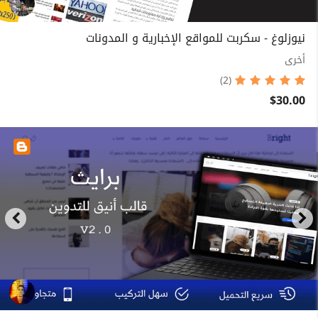
نيوزلوغ - سكربت للمواقع الإخبارية و المدونات
أخرى
(2)
$30.00