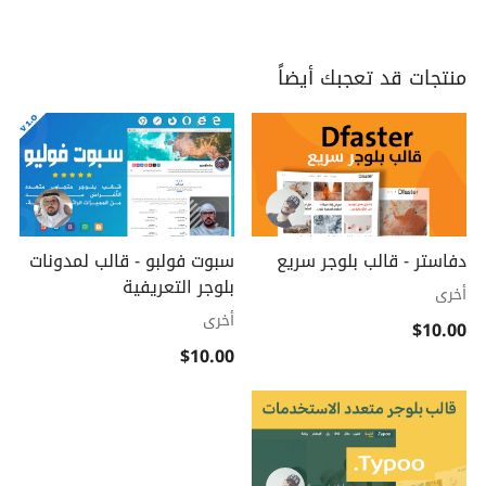
منتجات قد تعجبك أيضاً
دفاستر - قالب بلوجر سريع
سبوت فولبو - قالب لمدونات
بلوجر التعريفية
أخرى
أخرى
$10.00
$10.00