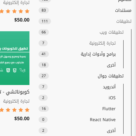
تجارة إلكترونية
مستندات
83
$50.00
تطبيقات
111
تطبيقات ويب
66
تجارة إلكترونية
7
برامج وأدوات إدارية
41
أخرى
18
تطبيقات جوال
27
أندرويد
7
كوبوناتشي - ت
iOS
2
تجارة إلكترونية
Flutter
16
$50.00
React Native
0
أخرى
2