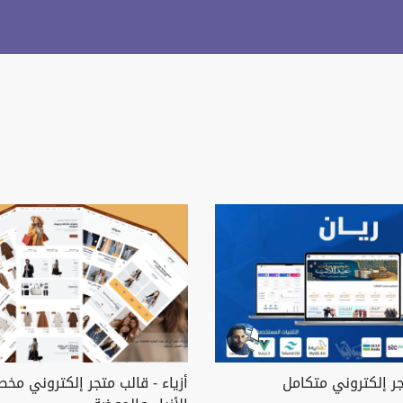
جر إلكتروني متكامل
أزياء - قالب متجر إلكتروني مخ