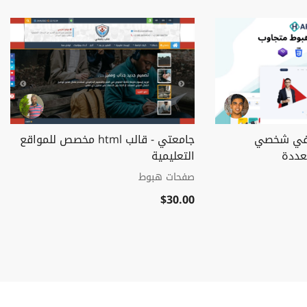
ريفي شخصي
جامعتي - قالب html مخصص للمواقع
عددة
التعليمية
صفحات هبوط
$30.00