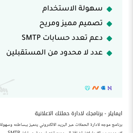
ايمايلر - برنامجك لادارة حملتك الاعلانية
برنامج موجه لادارة الحملات عبر البريد الالكتروني يتميز ببساطته وسهولة