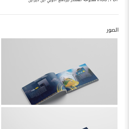
Indd ، PDF مفتوحة المصدر لبرنامج ادوبي اين ديزاين
الصور