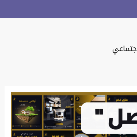
جتماعي