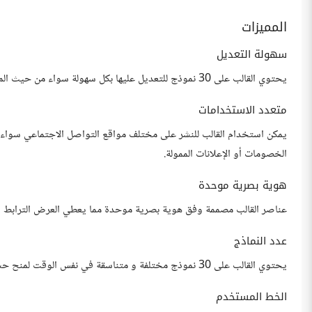
المميزات
سهولة التعديل
يحتوي القالب على 30 نموذج للتعديل عليها بكل سهولة سواء من حيث المقاسات أو الألوان أو الخطوط و الصور و الأشكال
متعدد الاستخدامات
يمكن استخدام القالب للنشر على مختلف مواقع التواصل الاجتماعي سوا
الخصومات أو الإعلانات الممولة.
هوية بصرية موحدة
عناصر القالب مصممة وفق هوية بصرية موحدة مما يعطي العرض الترابط و 
عدد النماذج
يحتوي القالب على 30 نموذج مختلفة و متناسقة في نفس الوقت لمنح حسابك التناسق و الانسجام مما يجعله جذابا للمشهد.
الخط المستخدم