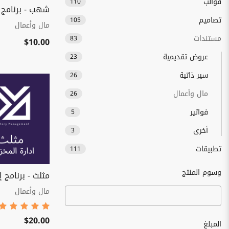
قوالب
110
شهب - برنامج
تصاميم
105
مال وأعمال
مستندات
83
$10.00
عروض تقديمية
23
سير ذاتية
26
مال وأعمال
26
فواتير
5
أخرى
3
تطبيقات
111
وسوم المنتج
مثلث - برنامج إ
مال وأعمال
$20.00
المبلغ