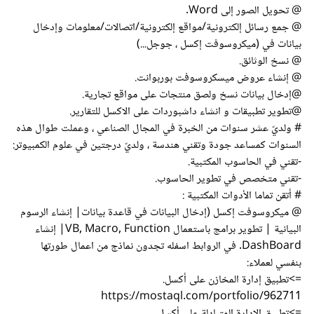
@ تحويل الصور إلى Word.
@ جمع رسائل إلكترونية/مواقع إلكترونية/اتصالات/معلومات وإدخال
بيانات في (ميكروسوفت إكسل ، جوجل...)
@ نسخ الوثائق.
@ إنشاء عروض ميسكروسوفت بوربوانت.
@إدخال بيانات نسخ ولصق منتجات على مواقع تجارية.
@تطوير تطبيقات و انشاء داشبوردات على الاكسل للتقارير.
# ولديّ عشر سنوات من الخبرة في المجال الصناعي ، وعملت طوال هذه
السنوات كمساعد جودة وتقني هندسة ، ولديّ درجتين في علوم الكمبيوتر:
-تقني في الحاسوب المكتبية.
-تقني متخصص في تطوير الحاسوب.
# أتقن تماما الأدوات المكتبية :
@ ميكروسوفت إكسل (إدخال البيانات في قاعدة بيانات| إنشاء الرسوم
البيانية | تطوير برامج باستعمال VB, Macro, Function| إنشاء
DashBoard. في الروابط اسفله تجدون نماذج من اعمال طورتها
بنفسي لعملاء:
=>تطبيق إدارة المخازن على أكسل.
https://mostaql.com/portfolio/962711
=>تطبيق الإدارة المتبادلة على أكسل.