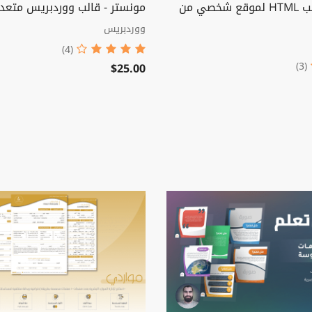
مايوركس - قالب HTML لموقع شخصي من
مونستر - قالب ووردبريس متعدد
ووردبريس
(4)
$25.00
(3)