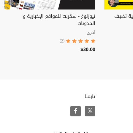
فية تضيف
نيوزلوغ - سكربت للمواقع الإخبارية و
المدونات
أخرى
(2)
$30.00
تابعنا