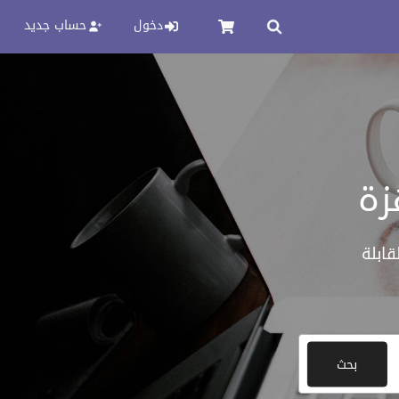
دخول
حساب جديد
زة
ابلة
بحث