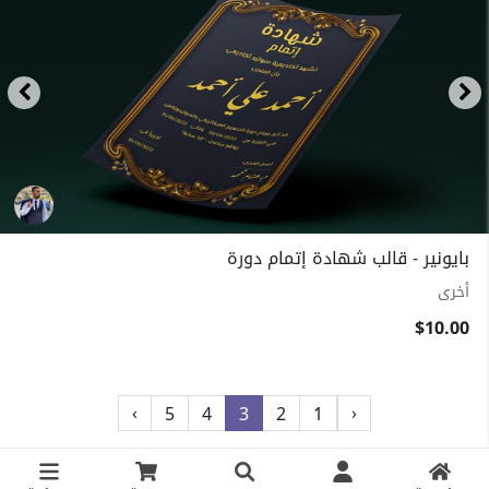
بايونير - قالب شهادة إتمام دورة
أخرى
$10.00
›
‹
5
4
3
2
1