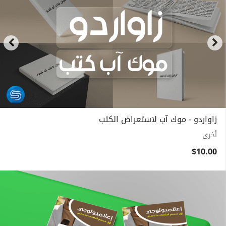
زاواردو - موك آب لاستعراض الكتب
أخرى
$10.00