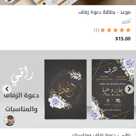
موعد - بطاقة دعوة زفاف
أخرى
(1)
$15.00
راقي - دعوة زفاف ومناسبات