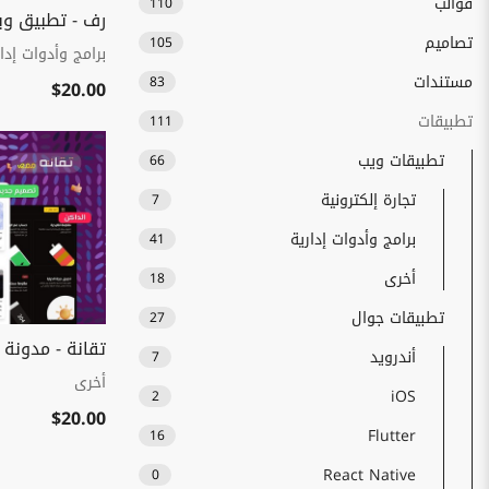
قوالب
110
رف - تطبيق وي
تصاميم
105
برامج وأدوات إدار
مستندات
83
$20.00
تطبيقات
111
تطبيقات ويب
66
تجارة إلكترونية
7
برامج وأدوات إدارية
41
أخرى
18
تطبيقات جوال
27
تقانة - مدونة
أندرويد
7
أخرى
iOS
2
$20.00
Flutter
16
React Native
0