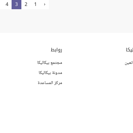
‹
4
3
2
1
يكا
روابط
ئعين
مجتمع بيكاليكا
مدونة بيكاليكا
مركز المساعدة