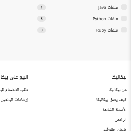
ملفات Java
1
ملفات Python
8
ملفات Ruby
0
بيكاليكا
البيع على بيكال
عن بيكاليكا
طلب الانضمام للبا
كيف يعمل بيكاليكا
إرشادات البائعين
الأسئلة الشائعة
الرخص
ضمان حقوقك