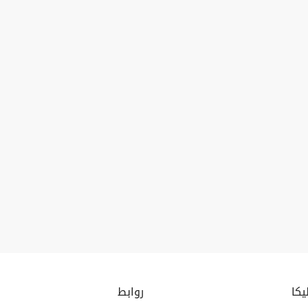
يكا
روابط